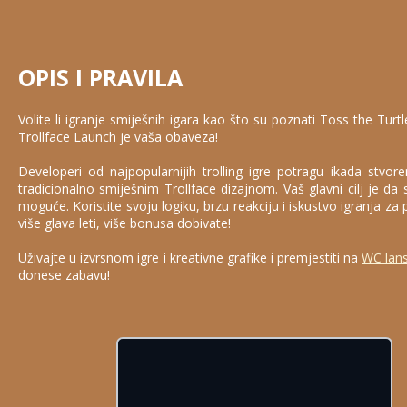
OPIS I PRAVILA
Volite li igranje smiješnih igara kao što su poznati Toss the Turt
Trollface Launch je vaša obaveza!
Developeri od najpopularnijih trolling igre potragu ikada stvoren
tradicionalno smiješnim Trollface dizajnom. Vaš glavni cilj je da 
moguće. Koristite svoju logiku, brzu reakciju i iskustvo igranja za p
više glava leti, više bonusa dobivate!
Uživajte u izvrsnom igre i kreativne grafike i premjestiti na
WC lans
donese zabavu!