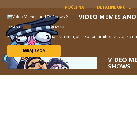
POČETNA
DETALJNE UPUTE
VIDEO MEMES AND
Ocjena
Igrao 5K
Raznovrsne TV emisije na ekranima, obilje popularnih videozapisa na m
IGRAJ SADA
VIDEO M
SHOWS
Ocjena
Prvi dio parodi
emisije, uključ
Breaking ...
IGRAJ 
USA
Ocjena
Igrao 4K