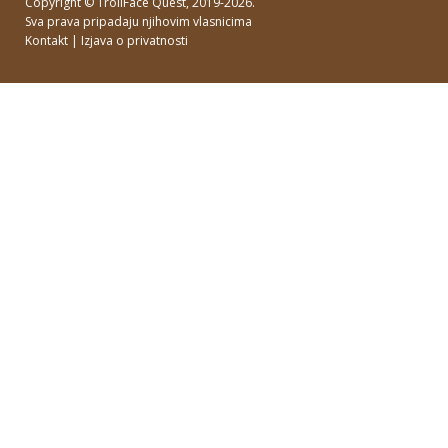
Copyright ©
TrollFace Quest
, 2019-2026.
Sva prava pripadaju njihovim vlasnicima
Kontakt
|
Izjava o privatnosti