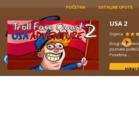
POČETNA
DETALJNE UPUTE
USA 2
Ocjena
V
Drugi dio ameri
b,
poznate politič
Posebna ...
IGRAJ 