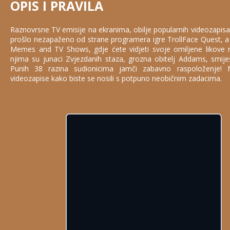
OPIS I PRAVILA
Raznovrsne TV emisije na ekranima, obilje popularnih videozapisa
prošlo nezapaženo od strane programera igre TrollFace Quest, a e
Memes and TV Shows, gdje ćete vidjeti svoje omiljene likove
njima su junaci Zvjezdanih staza, grozna obitelj Addams, smiješ
Punih 38 razina sudionicima jamči zabavno raspoloženje! 
videozapise kako biste se nosili s potpuno neobičnim zadacima.