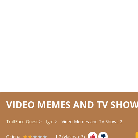
VIDEO MEMES AND TV SHOW
TrollFace Quest
Igre
Video Memes and TV Shows 2
Ocjena
1.7
(glasova:
3
)