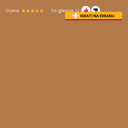
Ocjena
5.0
(glasova:
1
)
IGRATI NA EKRANU