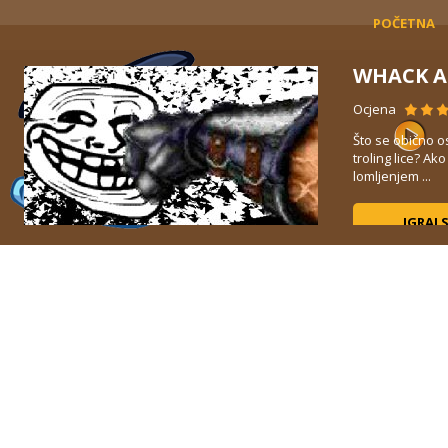
POČETNA
WHACK A
Ocjena
je
Što se obično o
 sve
troling lice? Ak
lomljenjem ...
IGRAJ 