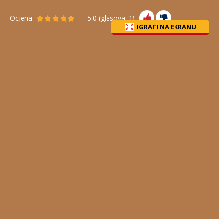
Ocjena
5.0
(glasova:
1
)
IGRATI NA EKRANU