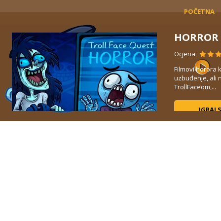
POČETNA
HORROR
Ocjena
Filmovi horora 
uzbuđenje, ali n
TrollFaceom,...
IGRAJ 